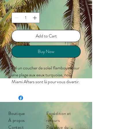
Quantity
*
Add to Cart
Buy Now
Tel un coucher de soleil flamboyant sur
une plage aux eaux turquoise, nos
Miami Afters sont là pour vous divertir.
Leur monture rose vif est imprégnée
d'une magie tropicale pour vous
accompagner dans toutes les activités
intenses auxquelles vous vous destinez,
Boutique
Expédition et
tandis que leurs branches et leurs
À propos
retours
accents aigue-marine vibrants
Contact
Politique du