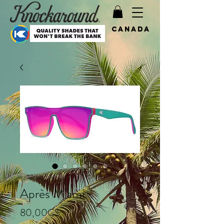
Canada
SKU: KAPS3413
Après Miami
Price
80,00C$