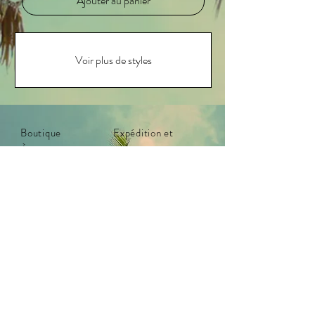
Ajouter au panier
Voir plus de styles
Boutique
Expédition et
À propos
retours
Contact
Politique du
magasin
Paiements
Entretien du
produit
Distribué au Canada par :
Interex Industries
Vancouver, Colombie-Britannique