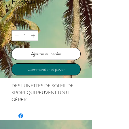
Fuchsia
Prix
48,00 $
Quantité
*
Ajouter au panier
Commander et payer
DES LUNETTES DE SOLEIL DE
SPORT QUI PEUVENT TOUT
GÉRER
Verres polarisés classés 400UV
Si vous aimez jouer au ballon ou
marquer des paniers en extérieur,
découvrez la superbe sélection de