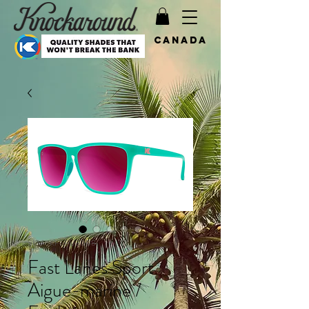
Canada
SKU : KFSFU3008
Fast Lanes Sport
Aigue-marine /