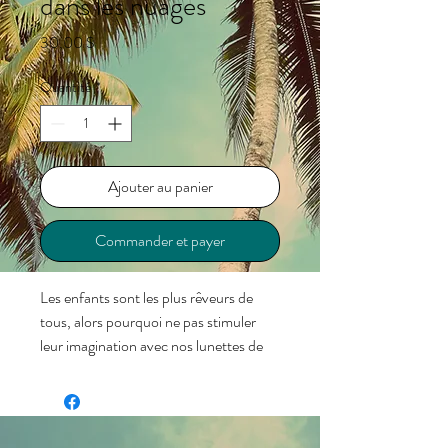
dans les nuages
Prix
30,00 $
Quantité
*
Ajouter au panier
Commander et payer
Les enfants sont les plus rêveurs de
tous, alors pourquoi ne pas stimuler
leur imagination avec nos lunettes de
soleil Head in the Clouds Kids
Premiums ? Leurs verres aqua polarisés
et résistants aux chocs offrent une
protection UV400 pour les moments