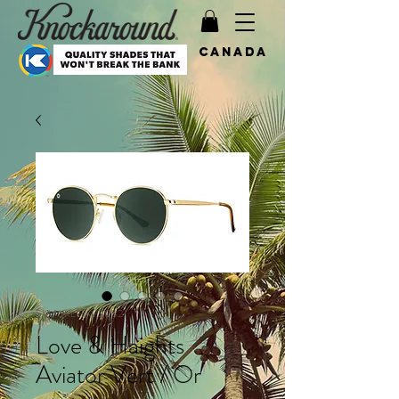
Canada
SKU : KLHAV3032
Love & Haights
Aviator Vert / Or