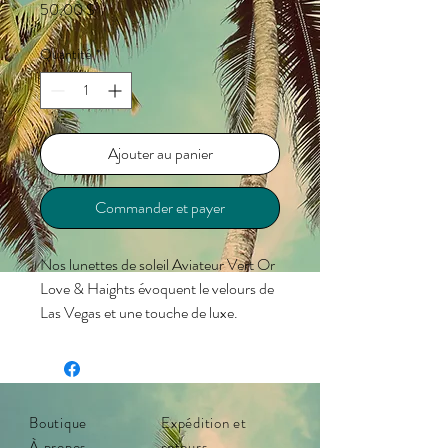
Prix
50,00 $
Quantité
*
Ajouter au panier
Commander et payer
Nos lunettes de soleil Aviateur Vert Or
Love & Haights évoquent le velours de
Las Vegas et une touche de luxe.
Impossible de savoir où vous finirez
grâce à leurs finitions dorées voyantes
et leurs coussinets d'oreilles marron
clair. De plus, leurs plaquettes de nez
Boutique
Expédition et
discrètes et transparentes vous
À propos
retours