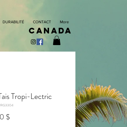
DURABILITÉ
CONTACT
More
Canada
ais Tropi-Lectric
TRG3304
Prix
0 $