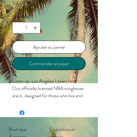
Prix
50,00 $
Quantité
*
Ajouter au panier
Commander et payer
Listen up, Los Angeles Lakers fans!
Our officially licensed NBA sunglasses
are in, designed for those who live and
breathe basketball. Whether you’re
sitting courtside or catching the game
on TV, these shades let you showcase
your team colors with every shot, pass,
Boutique
Expédition et
and dunk. From pre-game warm-ups
À propos
retours