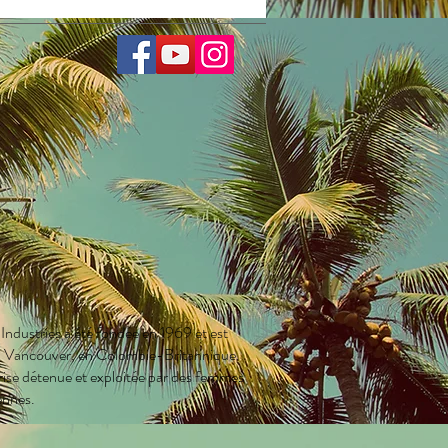
parent en bas
oirs brillants
 K argentés
s fumés polarisés
ection UV400
s résistants aux chocs approuvés par
A avec logo gravé au laser
tte de protection incluse
IENNE DE PASO ROBLES
3353
 Industries a été fondée en 1969 et est
 à Vancouver, en Colombie-Britannique.
ise détenue et exploitée par des femmes
ennes.