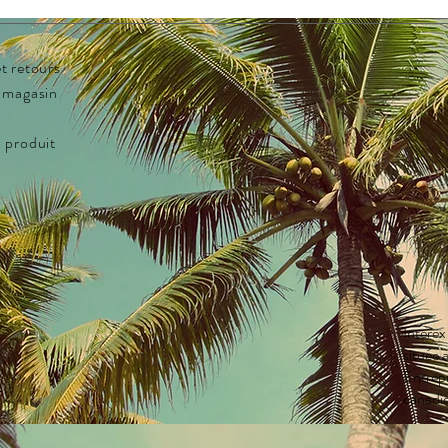
trans
Bras n
Logos
t retours
Verre
u magasin
Prot
Verre
 produit
la FD
Poche
OBSID
KROSK
Interex
située
Entrepr
canadi