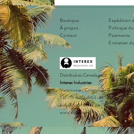
Boutique
Expédition e
À propos
Politique d
Contact
Paiements
Entretien du
Distribué au Canada par :
Interex Industries
Vancouver, Colombie-Britannique
Tél. : 1-800-663-8613
aide@interexind.ca
www.interexind.ca