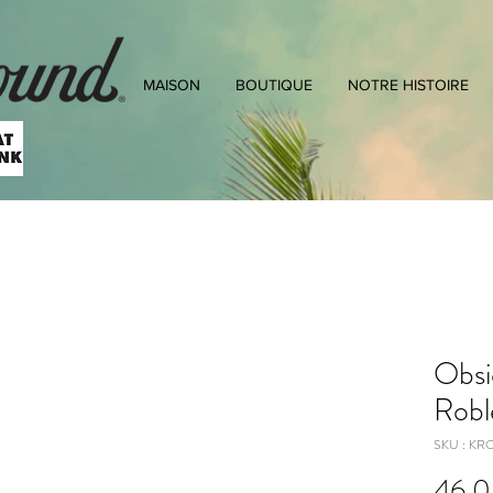
MAISON
BOUTIQUE
NOTRE HISTOIRE
Obsi
Robl
SKU : KR
46,0