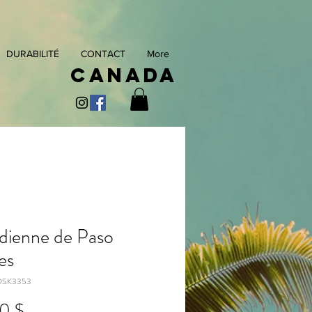
DURABILITÉ
CONTACT
More
Canada
dienne de Paso
es
OSK3353
Prix
0 $