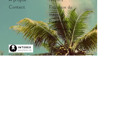
maintien optimal. Les verres
Contact
Politique du
magnétiques pratiques sont dotés de
magasin
traitements antibuée et antireflet. Le
Paiements
verre réfléchissant bleu ciel vous
Entretien du
permettra de voir clairement par temps
produit
bleu, mais nous avons également inclus
un verre jaune bonus pour les
conditions nuageuses ou de faible
Distribué au Canada par :
luminosité, ainsi qu'un chiffon de
Interex Industries
Vancouver, Colombie-Britannique
nettoyage et un étui rigide pour
Tél. :
1-800-663-8613
protéger vos lunettes lorsque vous ne
aide@interexind.ca
les utilisez pas. Montrez-leur ce qu'est
www.interexind.ca
un style discret et conquérez les pistes.
Interex Industries a été fondée en 1969 et est
lentille cylindrique
située à Vancouver, en Colombie-Britannique.
Protection UV400
Entreprise détenue et exploitée par des femmes
canadiennes.
Revêtement antireflet et antibuée
Le verre Revo Caribbean Blue est
idéal pour les conditions ensoleillées
(VLT = 20 %) - Classement S2