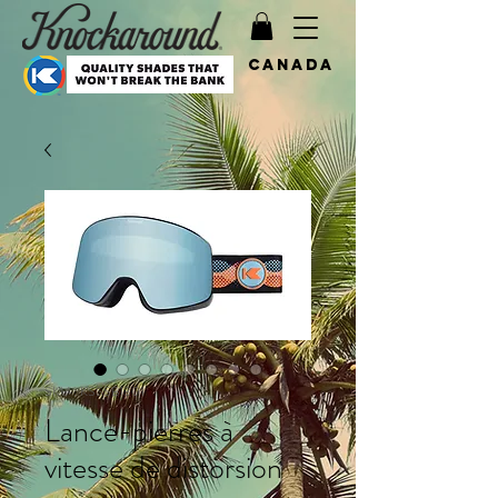
Canada
SKU : KSSSB1301
Lance-pierres à
vitesse de distorsion