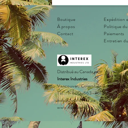
Boutique
Expédition e
À propos
Politique d
Contact
Paiements
Entretien du
Distribué au Canada par :
Interex Industries
Vancouver, Colombie-Britannique
Tél. : 1-800-663-8613
aide@interexind.ca
www.interexind.ca