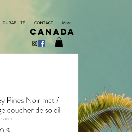
DURABILITÉ
CONTACT
More
Canada
ey Pines Noir mat /
e coucher de soleil
PRS3001
Prix
0 $