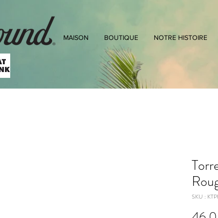
MAISON
BOUTIQUE
NOTRE HISTOIRE
Torr
Roug
SKU : KT
46,0