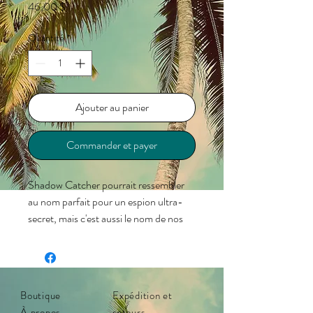
Prix
46,00 $
Quantité
*
Ajouter au panier
Commander et payer
Shadow Catcher pourrait ressembler
au nom parfait pour un espion ultra-
secret, mais c'est aussi le nom de nos
Torrey Pines gris mat givré avec verres
fumés polarisés qui évoquent l'esprit
d'un agent secret. Les Torrey Pines
sont nos lunettes de soleil extra-larges
Boutique
Expédition et
à couvrance totale, équipées de
À propos
retours