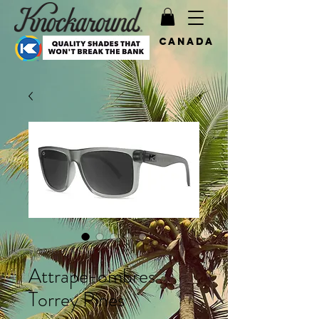
Canada
SKU : KTPSK3270
Attrape-ombres
Torrey Pines